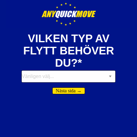
VILKEN TYP AV
FLYTT BEHÖVER
DU?*
Vänligen välj...
Nästa sida
→